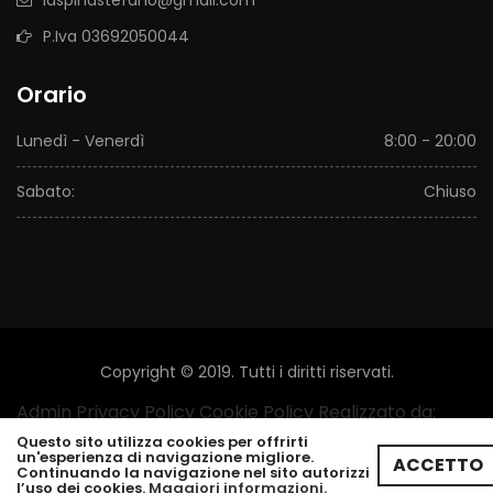
P.Iva 03692050044
Orario
Lunedì - Venerdì
8:00 - 20:00
Sabato:
Chiuso
Copyright © 2019. Tutti i diritti riservati.
Admin
Privacy Policy
Cookie Policy
Realizzato da:
Leonardo Web
Questo sito utilizza cookies per offrirti
un'esperienza di navigazione migliore.
ACCETTO
Continuando la navigazione nel sito autorizzi
l’uso dei cookies.
Maggiori informazioni.